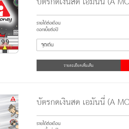
บัตรกดเงินสด เอมันนี่ (A M
รายได้ต่อเดือน
ดอกเบี้ยต่อปี
จุดเด่น
รายละเอียดเพิ่มเติม
บัตรกดเงินสด เอมันนี่ (A M
รายได้ต่อเดือน