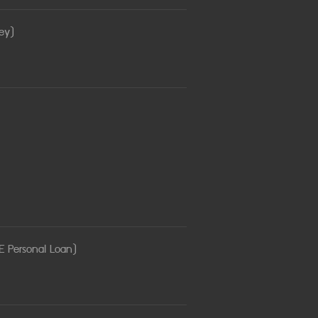
ney)
SE Personal Loan)