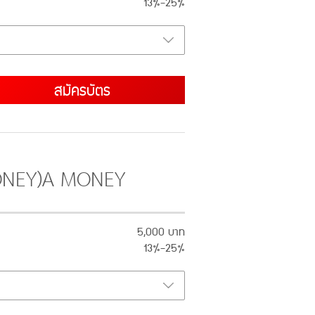
13%-25%
สมัครบัตร
ONEY)
A MONEY
5,000 บาท
13%-25%