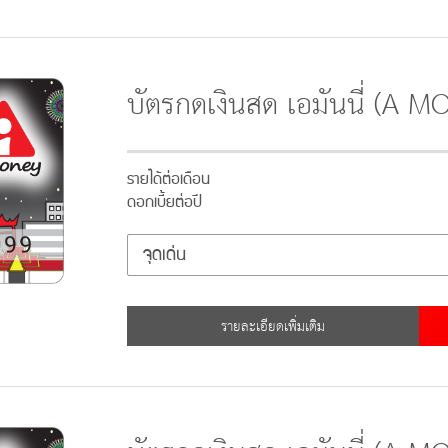
บัตรกดเงินสด เอมันนี่ (A M
รายได้ต่อเดือน
ดอกเบี้ยต่อปี
จุดเด่น
รายละเอียดเพิ่มเติม