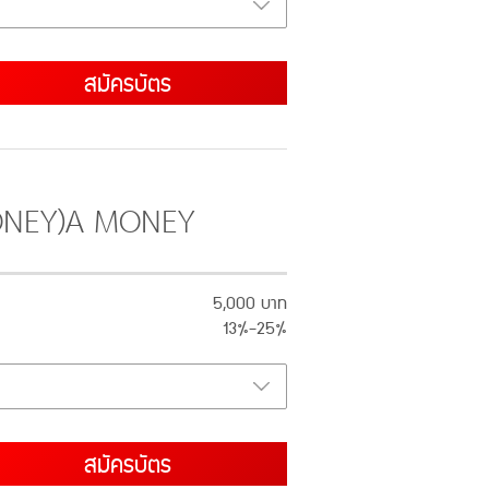
สมัครบัตร
ONEY)
A MONEY
5,000 บาท
13%-25%
สมัครบัตร