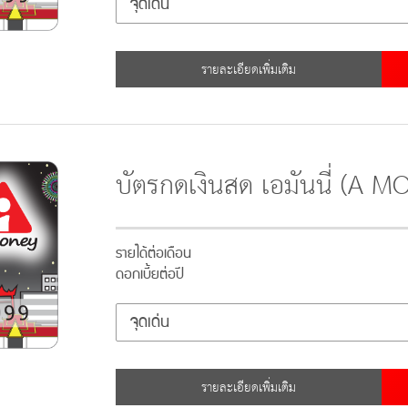
จุดเด่น
รายละเอียดเพิ่มเติม
บัตรกดเงินสด เอมันนี่ (A M
รายได้ต่อเดือน
ดอกเบี้ยต่อปี
จุดเด่น
รายละเอียดเพิ่มเติม