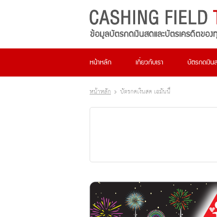
หน้าหลัก
เกี่ยวกับเรา
บัตรกดเงิน
หน้าหลัก
บัตรกดเงินสด เอมันนี่