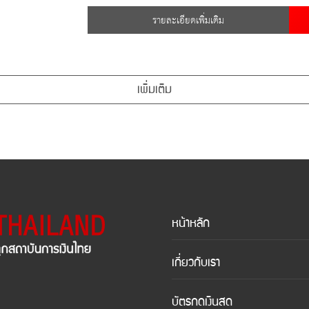
รายละเอียดเพิ่มเติม
เพิ่มเติม
หน้าหลัก
เกี่ยวกับเรา
บัตรกดเงินสด