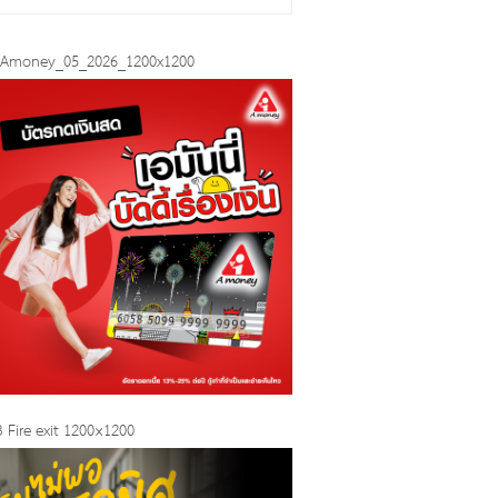
_Amoney_05_2026_1200x1200
 Fire exit 1200×1200