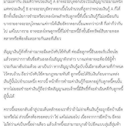
มาไม่เท่ากัน สมมติว่าหน่วยเงินกู้ A อาจจะระบุดอกเบี้ยไว้ในสัญญาประมาณหนึ่ง
แต่หน่วยเงินกู้ B อาจจะระบุอัตราดอกเบี้ยในจำนวนที่สูงกว่าหน่วยเงินกู้ A ก็ได้
อีกทั้งเงื่อนไขการชำระหรือบทลงโทษสำหรับลูกหนี้ที่เบี้ยวเงินกู้ก็ไม่เหมือนกัน
บางรายอาจจะระบุโทษมาแค่การให้เสียอัตราดอกเบี้ยแพงกว่าปกติ กี่เท่าก็ว่ากัน
ไป แต่ในบางราย อาจจะลงโทษลูกหนี้ที่ไม่ชำระหนี้ถึงขั้นยึดทรัพย์สินขายทอด
ตลาดหรือฟ้องล้มละลายกันเลยทีเดียว
สัญญาเงินกู้ดังที่กล่าวมาจะมีผลบังคับใช้ทันที ต่อเมื่อลูกหนี้ยินยอมรับเงื่อนไข
แล้วจรดปากกาเซ็นชื่อตัวเองลงในสัญญาดังกล่าว บางแห่งอาจจะต้องใช้ผู้ค้ำ
ประกันมาเซ็นร่วมด้วย เอาเป็นว่า หากสัญญาเงินกู้ฉบับนั้นมีลายเซ็นตามที่กำหนด
ไว้ครบถ้วน ถือว่าบังคับใช้ตามกฎหมายทันที ลูกหนี้จะได้รับเงินก้อนจากแหล่ง
เงินกู้นั้นไปจำนวนหนึ่ง คราวนี้ หน้าที่การชำระค่าเงินกู้ก็จะตกอยู่กับลูกหนี้คนนั้น
หากไม่ยอมชำระค่าเงินกู้ถือว่าผิดสัญญาและเจ้าหนี้มีสิทธิ์ที่จะดำเนินคดีกับลูกหนี้
ผู้นั้นได้
คราวนี้จะขอกลับเข้าสู่ประเด็นหลักของเราที่ว่าถ้าไม่จ่ายคืนเงินกู้จะถูกยึดบ้านยึด
รถหรือไม่ ส่วนนี้คงต้องขอตอบว่า ใช่ แต่ไม่เสมอไป เนื่องจากการยึดบ้าน ยึดรถ
ไม่ใช่ว่าแค่เป็นหนี้อย่างเดียว แล้วเจ้าหนี้จะสามารถบุกเข้าไปยึดแบบสุ่มสี่สุ่มห้า