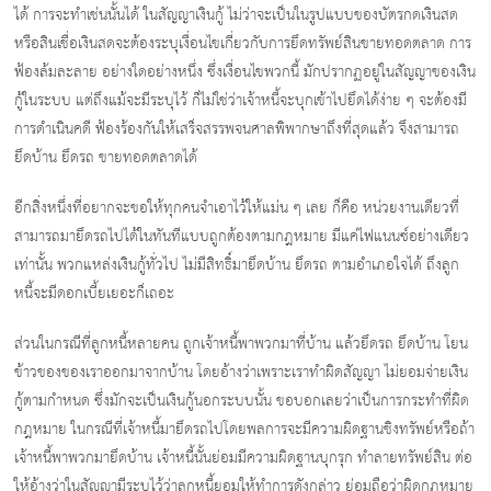
ได้ การจะทำเช่นนั้นได้ ในสัญญาเงินกู้ ไม่ว่าจะเป็นในรูปแบบของบัตรกดเงินสด
หรือสินเชื่อเงินสดจะต้องระบุเงื่อนไขเกี่ยวกับการยึดทรัพย์สินขายทอดตลาด การ
ฟ้องล้มละลาย อย่างใดอย่างหนึ่ง ซึ่งเงื่อนไขพวกนี้ มักปรากฏอยู่ในสัญญาของเงิน
กู้ในระบบ แต่ถึงแม้จะมีระบุไว้ ก็ไม่ใช่ว่าเจ้าหนี้จะบุกเข้าไปยึดได้ง่าย ๆ จะต้องมี
การดำเนินคดี ฟ้องร้องกันให้เสร็จสรรพจนศาลพิพากษาถึงที่สุดแล้ว จึงสามารถ
ยึดบ้าน ยึดรถ ขายทอดตลาดได้
อีกสิ่งหนึ่งที่อยากจะขอให้ทุกคนจำเอาไว้ให้แม่น ๆ เลย ก็คือ หน่วยงานเดียวที่
สามารถมายึดรถไปได้ในทันทีแบบถูกต้องตามกฎหมาย มีแค่ไฟแนนซ์อย่างเดียว
เท่านั้น พวกแหล่งเงินกู้ทั่วไป ไม่มีสิทธิ์มายึดบ้าน ยึดรถ ตามอำเภอใจได้ ถึงลูก
หนี้จะมีดอกเบี้ยเยอะก็เถอะ
ส่วนในกรณีที่ลูกหนี้หลายคน ถูกเจ้าหนี้พาพวกมาที่บ้าน แล้วยึดรถ ยึดบ้าน โยน
ข้าวของของเราออกมาจากบ้าน โดยอ้างว่าเพราะเราทำผิดสัญญา ไม่ยอมจ่ายเงิน
กู้ตามกำหนด ซึ่งมักจะเป็นเงินกู้นอกระบบนั้น ขอบอกเลยว่าเป็นการกระทำที่ผิด
กฎหมาย ในกรณีที่เจ้าหนี้มายึดรถไปโดยพลการจะมีความผิดฐานชิงทรัพย์หรือถ้า
เจ้าหนี้พาพวกมายึดบ้าน เจ้าหนี้นั้นย่อมมีความผิดฐานบุกรุก ทำลายทรัพย์สิน ต่อ
ให้อ้างว่าในสัญญามีระบุไว้ว่าลูกหนี้ยอมให้ทำการดังกล่าว ย่อมถือว่าผิดกฎหมาย