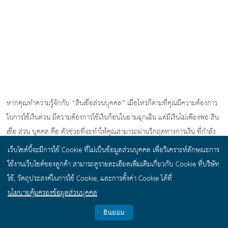
หากคุณทำความรู้จักกับ “สินเชื่อส่วนบุคคล” เมื่อไหร่ก็ตามที่คุณมีความต้องการ
ในการใช้เงินด่วน มีความต้องการใช้เงินก้อนในยามฉุกเฉิน แต่มีเงินไม่เพียงพอ สิน
เชื่อ ส่วน บุคคล คือ ตัวช่วยที่จะทำให้คุณสามารถผ่านวิกฤตทางการเงิน ที่กำลัง
พบเจอไปได้อย่างราบรื่น ซึ่งสินเชื่อส่วนบุคคลที่เรากำลังกล่าวถึงกันอยู่ในขณะนี้
เว็บไซต์นี้จะมีการใช้ Cookie ที่ไม่เป็นข้อมูลส่วนบุคคล เพื่อวิเคราะห์ลักษณะการ
หมายถึงสินเชื่อส่วนบุคคลถูกกฎหมาย ที่ไม่ใช่การกู้เงินนอกระบบที่มีดอกเบี้ยสูง
ใช้งานเว็บไซต์ของลูกค้า สามารถดูรายละเอียดเพิ่มเติมเกี่ยวกับ Cookie ที่บริษัท
โดยเราได้นำข้อมูลเกี่ยวกับสินเชื่อส่วนบุคคล ขั้นตอนวิธีการขอสินเชื่อ และคำ
ใช้, วัตถุประสงค์ในการใช้ Cookie, และการตั้งค่า Cookie ได้ที่
แนะนำเพิ่มเติมที่จะช่วยเพิ่มโอกาส ในการได้รับอนุมัติสินเชื่อ นำมาฝากดังนี้
นโยบายคุ้มครองข้อมูลส่วนบุคคล
ยินยอม
นักเขียน:
บก.เบรคฟิลด์
▼