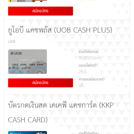
สมัครบัตร
ยูโอบี แคชพลัส (UOB CASH PLUS)
UOB
รายได้ต่อเดือน
15,000 บาท
ดอกเบี้ยต่อปี
25%
ค่าธรรมเนียมรายปี
สมัครบัตร
ฟรี
บัตรกดเงินสด เคเคพี แคชการ์ด (KKP
CASH CARD)
รายได้ต่อเดือน