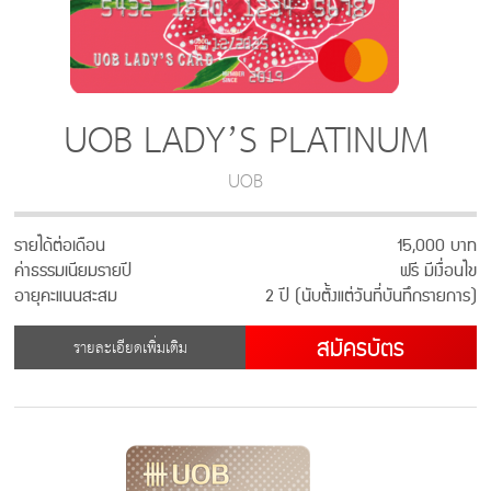
UOB LADY’S PLATINUM
UOB
รายได้ต่อเดือน
15,000 บาท
ค่าธรรมเนียมรายปี
ฟรี มีเงื่อนไข
อายุคะแนนสะสม
2 ปี (นับตั้งแต่วันที่บันทึกรายการ)
สมัครบัตร
รายละเอียดเพิ่มเติม