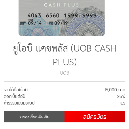
ยูโอบี แคชพลัส (UOB CASH
PLUS)
UOB
รายได้ต่อเดือน
15,000 บาท
ดอกเบี้ยต่อปี
25%
ค่าธรรมเนียมรายปี
ฟรี
สมัครบัตร
รายละเอียดเพิ่มเติม