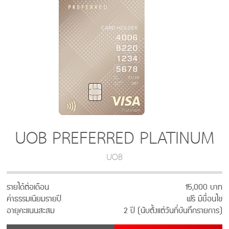
UOB PREFERRED PLATINUM
UOB
รายได้ต่อเดือน
15,000 บาท
ค่าธรรมเนียมรายปี
ฟรี มีเงื่อนไข
อายุคะแนนสะสม
2 ปี (นับตั้งแต่วันที่บันทึกรายการ)