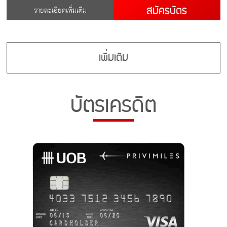
สมัครบัตร
รายละเอียดเพิ่มเติม
เพิ่มเติม
บัตรเครดิต