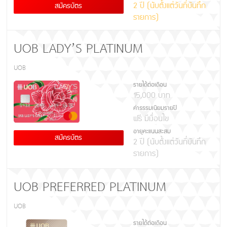
2 ปี (นับตั้งแต่วันที่บันทึก
สมัครบัตร
รายการ)
UOB LADY’S PLATINUM
UOB
รายได้ต่อเดือน
15,000 บาท
ค่าธรรมเนียมรายปี
ฟรี มีเงื่อนไข
อายุคะแนนสะสม
สมัครบัตร
2 ปี (นับตั้งแต่วันที่บันทึก
รายการ)
UOB PREFERRED PLATINUM
UOB
รายได้ต่อเดือน