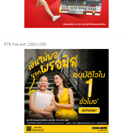
RTB Fire exit 1200×1200