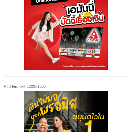
RTB Fire exit 1200×1200