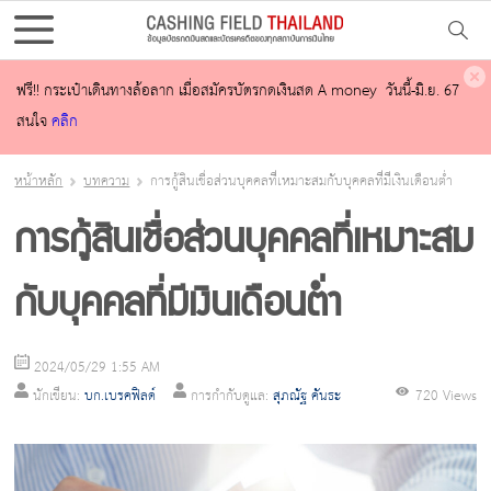
ฟรี!! กระเป๋าเดินทางล้อลาก เมื่อสมัครบัตรกดเงินสด A money วันนี้-มิ.ย. 67
สนใจ
คลิก
หน้าหลัก
บทความ
การกู้สินเชื่อส่วนบุคคลที่เหมาะสมกับบุคคลที่มีเงินเดือนต่ำ
การกู้สินเชื่อส่วนบุคคลที่เหมาะสม
กับบุคคลที่มีเงินเดือนต่ำ
2024/05/29 1:55 AM
นักเขียน:
บก.เบรคฟิลด์
การกำกับดูแล:
สุภณัฐ คันธะ
720 Views