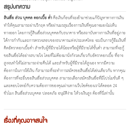
สรุปบทความ
สินเชื่อ ส่วน บุคคล ดอกเบี้ย ต่ำ
คือเงินก้อนที่จะเข้ามาช่วยแก้ปัญหาทางการเงิน
ทำให้คุณสามารถผ่านวิกฤต หรือผ่านมรสุมเรื่องการเงินที่คุณอาจมองไม่เห็น
ทางออก โดยการกู้สินเชื่อส่วนบุคคลกับธนาคาร หรือสถาบันทางการเงินที่อยู่ภาย
ใต้การกำกับและการตรวจสอบของธนาคารแห่งประเทศไทย จะเป็นการกู้ยืมเงินที่
คิดอัตราดอกเบี้ยต่ำ สำหรับผู้ที่มีรายได้น้อยหรือผู้ที่มีรายได้ขั้นต่ำ สามารถที่จะกู้
ขอสินเชื่อได้อย่างสบายใจ โดยที่ไม่ต้องมานั่งกังวลเกี่ยวกับอัตราดอกเบี้ย ที่อาจ
สูงจนทำให้ไม่สามารถจ่ายคืนได้ และสำหรับผู้ที่มีรายได้สูงเอง หากมีความ
ต้องการในการใช้เงิน ก็สามารถที่จะทำการสมัครขอสินเชื่อได้เช่นเดียวกัน หากคุณ
ต้องการที่จะยื่นขอสินเชื่อส่วนบุคคล สามารถเลือกสมัครสินเชื่อที่มีโปรโมชั่นดี ๆ
และตอบโจทย์กับความต้องการของคุณผ่านทางเว็บไซต์ของเราได้ตลอด 24
ชั่วโมง สินเชื่อส่วนบุคคล ปลอดภัย อนุมัติง่าย ให้วงเงินสูง ต้องที่นี่เท่านั้น
เรื่องที่คุณอาจสนใจ