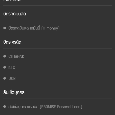
บัตรกดเงินสด
บัตรกดเงินสด เอมันนี่ (A money)
บัตรเครดิต
CITIBANK
KTC
UOB
สินเชื่อบุคคล
สินเชื่อบุคคลพรอมิส (PROMISE Personal Loan)