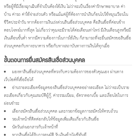
หรือผู้ที่มีเรื่องฉุกเฉินที่จำเป็นต้องใช้เงิน ไม่ว่าจะเป็นเรื่องค่ารักษาพยาบาล ค่า
บ้าน ค่ารถ ค่าใช้จ่ายส่วนตัว หรือแม้แต่ผู้ที่ต้องการนำเงินก้อนไปใช้หมุนเวียนใน
ชีวิตประจำวัน หากต้องการเงินเร่งด่วนสินเชื่อส่วนบุคคล คือสินเชื่อที่ค่อนข้าง
ตอบโจทย์มากที่สุด ไม่เกี่ยวว่าคุณจะมีรายได้ต่อเดือนเท่าไหร่ มีเงินเดือนสูงหรือมี
เงินเดือนขั้นต่ำ หากมีความต้องการในการใช้เงิน ก็สามารถที่จะยื่นสมัครขอสินเชื่อ
ส่วนบุคคลกับทางธนาคาร หรือกับทางสถาบันทางการเงินได้ทุกเมื่อ
ขั้นตอนการยื่นสมัครสินเชื่อส่วนบุคคล
มองหาสินเชื่อส่วนบุคคลที่ตรงกับความต้องการของตัวคุณเอง ผ่านทาง
เว็บไซต์ที่เชื่อถือได้
อ่านรายละเอียดข้อมูลของสินเชื่อส่วนบุคคลอย่างละเอียด ไม่ว่าจะเป็นราย
ละเอียดเกี่ยวกับคุณสมบัติผู้กู้, ค่าธรรมเนียม, อัตราดอกเบี้ย และเงื่อนไขในการ
ผ่อนชำระ
เลือกสมัครสินเชื่อส่วนบุคคล และกรอกข้อมูลการสมัครให้ครบถ้วน
รอเจ้าหน้าที่ติดต่อกลับให้ข้อมูลเพิ่มเติมเกี่ยวกับสินเชื่อ
นัดวันส่งเอกสารกับเจ้าหน้าที่
หากสินเชื่อได้รับการอนุมัติ รับเงินเข้าบัญชีทันที