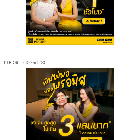
RTB Office 1200×1200