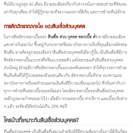
คืนได้นานสูงสุด 60 เดือน มีรายละเอียดเกี่ยวกับค่างวดในการผ่อนชำระที่ชัดเจน
เท่ากันทุกเดือน ทำให้ผู้กู้สามารถที่จะวางแผนการใช้เงิน และการชำระคืนได้ง่าย
การคิดอัตราดอกเบี้ย ของสินเชื่อส่วนบุคคล
ในการคิดอัตราดอกเบี้ยของ
สินเชื่อ ส่วน บุคคล ดอกเบี้ย ต่ำ
อาจมีรายละเอียด
แตกต่างกันออกไป ขึ้นอยู่กับธนาคารหรือสถาบันทางการเงินที่คุณเลือกสมัครขอ
สินเชื่อ อาจต้องดูรายละเอียดว่าสินเชื่อส่วนบุคคลที่เลือกกู้นั้น เป็นสินเชื่อที่มีการ
คิดอัตราดอกเบี้ยแบบคงที่หรือแบบลอยตัว แต่โดยรวมแล้วสินเชื่อส่วนบุคคล
ส่วนใหญ่ มักจะมีการคิดอัตราดอกเบี้ยแบบลดต้นลดดอก ทำให้ทุกงวดการชำระ
คืนเงินต้นที่ได้กู้ไปจะลดลงด้วยเช่นเดียวกัน อัตราดอกเบี้ยที่จ่าย ธนาคารและ
สถาบันทางการเงินจะคำนวณตามเงินต้นที่มีการเปลี่ยนแปลงไป ซึ่งนั่นเท่ากับว่า
ทุกการชำระคืนดอกเบี้ยจะลดน้อยลง โดยอัตราดอกเบี้ยของสินเชื่อส่วนบุคคล
จะมีกฎหมายกำหนดเอาไว้ว่า เมื่อมีการรวมดอกเบี้ย ค่าบริการ และเบี้ยปรับต่าง
ๆ แล้ว จะต้องมีสัดส่วนไม่เกิน 25% ต่อปี
ใครบ้างที่เหมาะกับสินเชื่อส่วนบุคคล?
สินเชื่อส่วนบุคคล เป็นสินเชื่อที่เหมาะสำหรับผู้ที่มีความต้องการในการใช้เงินก้อน